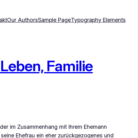
akt
Our Authors
Sample Page
Typography Elements
 Leben, Familie
 wieder im Zusammenhang mit ihrem Ehemann
t seine Ehefrau ein eher zurückgezogenes und